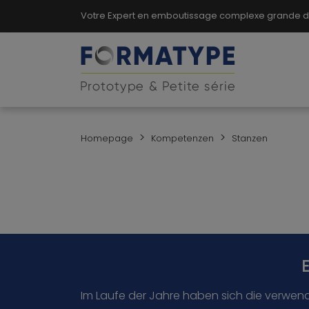
Votre Expert en emboutissage complexe grande dim
>
>
Homepage
Kompetenzen
Stanzen
Im Laufe der Jahre haben sich die verwende