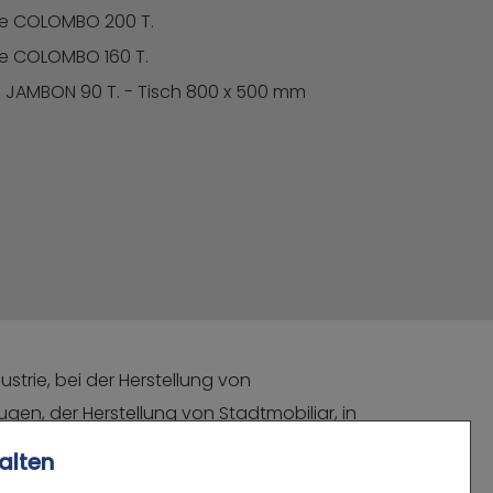
se COLOMBO 200 T.
e COLOMBO 160 T.
e JAMBON 90 T. - Tisch 800 x 500 mm
ustrie, bei der Herstellung von
en, der Herstellung von Stadtmobiliar, in
alten