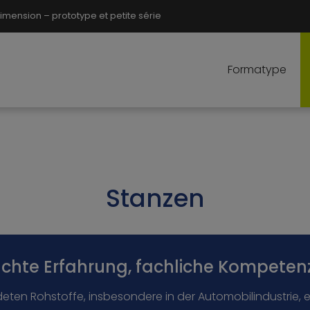
ension – prototype et petite série
Formatype
Stanzen
Echte Erfahrung, fachliche Kompetenz
ten Rohstoffe, insbesondere in der Automobilindustrie, erh