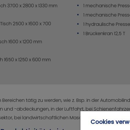
isch 3700 x 2800 x 1330 mm
1 mechanische Pres
1 mechanische Press
 Tisch 2500 x 1600 x 700
1 hydraulische Press
1 Brückenkran 12,5 T
isch 1600 x 1200 mm
sch 1650 x 1250 x 600 mm
 Bereichen tätig zu werden, wie z. Bsp. in der Automobilind
und -abdeckungen, in der Luftfahrt, bei Schienenfahrzeug
sektor, bei landwirtschaftlichen Maschinen …
Cookies verw