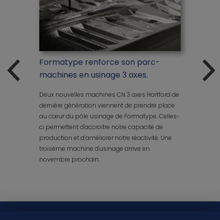
Nous r
ingéni
Formatype renforce son parc-
le
machines en usinage 3 axes.
Vous so
.
une écol
Deux nouvelles machines CN 3 axes Hartford de
d'une ent
dernière génération viennent de prendre place
français
au cœur du pôle usinage de Formatype. Celles-
rtie de
vous off
ci permettent d'accroitre notre capacité de
investir
société 
production et d’améliorer notre réactivité. Une
us
d'études
troisème machine d'usinage arrive en
eur
usinage
novembre prochain.
transmet
motivat