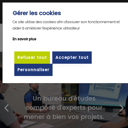
Votre Expert en emboutissage complexe grande dimension – prototype et
Gérer les cookies
petite série
DE
|
EN
|
FR
Ce site utilise des cookies afin d'assurer son fonctionnement et
aider à améliorer l'expérience utilisateur.
En savoir plus
Refuser tout
Accepter tout
Personnaliser
Un bureau d'études
composé d'experts pour
mener à bien vos projets.