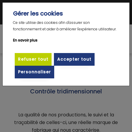
Votre Expert en emboutissage complexe grande dimension – prototype et
Gérer les cookies
petite série
DE
|
EN
|
FR
Ce site utilise des cookies afin d'assurer son
fonctionnement et aider à améliorer l'expérience utilisateur.
En savoir plus
Refuser tout
Accepter tout
>
>
Homepage
Métiers
Contrôle tridimensionnel
Personnaliser
Contrôle tridimensionnel
La qualité de nos productions, le suivi et la
traçabilité de celles-ci, une réelle marque de
fabrique qui nous caractérise.